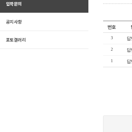
입학문의
공지사항
번호
답
3
포토갤러리
답
2
답
1